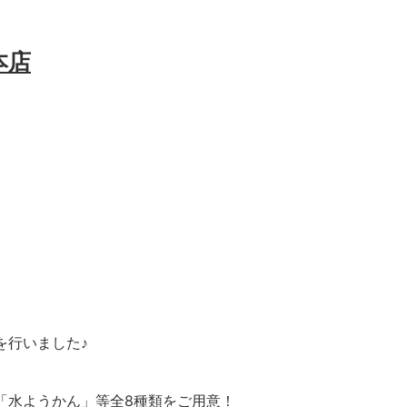
本店
を行いました♪
「水ようかん」等全8種類をご用意！