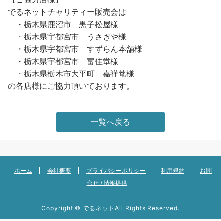
でるネットチャリティー販売会は
・栃木県鹿沼市 黒子松屋様
・栃木県宇都宮市 うさぎや様
・栃木県宇都宮市 すずらん本舗様
・栃木県宇都宮市 富佳堂様
・栃木県栃木市大平町 嘉祥菴様
の各店様にご協力頂いております。
一覧へ戻る
ホーム
会社概要
プライバシーポリシー
利用規約
お問
合せ / 情報提供
Copyright ©
でるネット
All Rights Reserved.