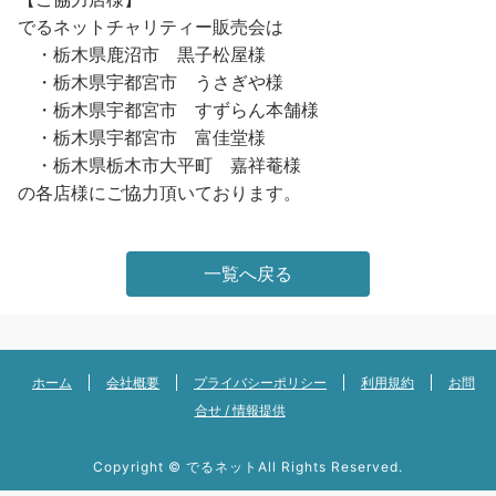
でるネットチャリティー販売会は
・栃木県鹿沼市 黒子松屋様
・栃木県宇都宮市 うさぎや様
・栃木県宇都宮市 すずらん本舗様
・栃木県宇都宮市 富佳堂様
・栃木県栃木市大平町 嘉祥菴様
の各店様にご協力頂いております。
一覧へ戻る
ホーム
会社概要
プライバシーポリシー
利用規約
お問
合せ / 情報提供
Copyright ©
でるネット
All Rights Reserved.