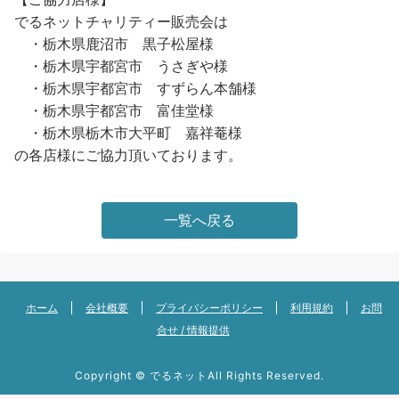
でるネットチャリティー販売会は
・栃木県鹿沼市 黒子松屋様
・栃木県宇都宮市 うさぎや様
・栃木県宇都宮市 すずらん本舗様
・栃木県宇都宮市 富佳堂様
・栃木県栃木市大平町 嘉祥菴様
の各店様にご協力頂いております。
一覧へ戻る
ホーム
会社概要
プライバシーポリシー
利用規約
お問
合せ / 情報提供
Copyright ©
でるネット
All Rights Reserved.