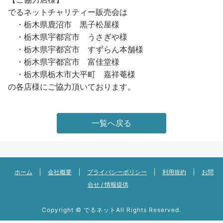
でるネットチャリティー販売会は
・栃木県鹿沼市 黒子松屋様
・栃木県宇都宮市 うさぎや様
・栃木県宇都宮市 すずらん本舗様
・栃木県宇都宮市 富佳堂様
・栃木県栃木市大平町 嘉祥菴様
の各店様にご協力頂いております。
一覧へ戻る
ホーム
会社概要
プライバシーポリシー
利用規約
お問
合せ / 情報提供
Copyright ©
でるネット
All Rights Reserved.