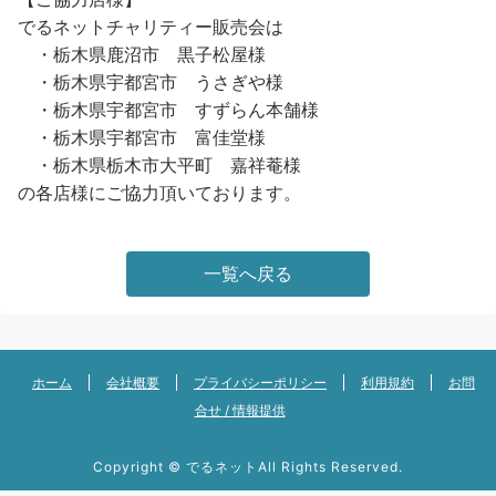
でるネットチャリティー販売会は
・栃木県鹿沼市 黒子松屋様
・栃木県宇都宮市 うさぎや様
・栃木県宇都宮市 すずらん本舗様
・栃木県宇都宮市 富佳堂様
・栃木県栃木市大平町 嘉祥菴様
の各店様にご協力頂いております。
一覧へ戻る
ホーム
会社概要
プライバシーポリシー
利用規約
お問
合せ / 情報提供
Copyright ©
でるネット
All Rights Reserved.